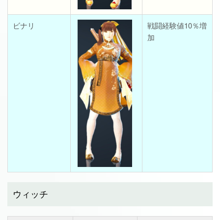
ビナリ
戦闘経験値10％増
加
ウィッチ