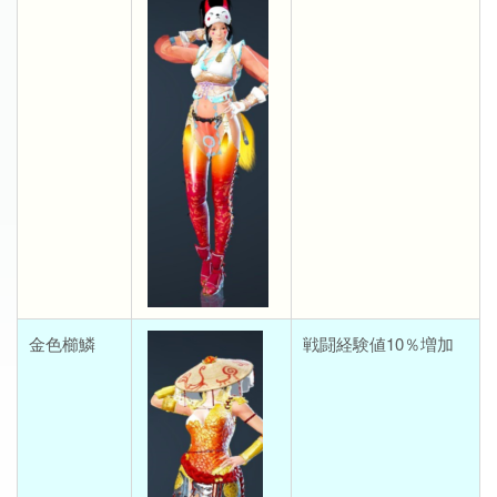
金色櫛鱗
戦闘経験値10％増加