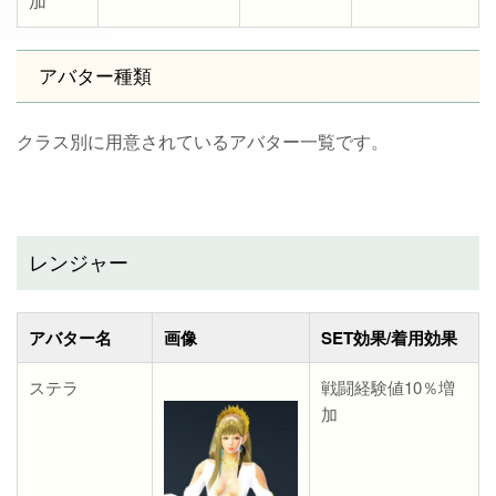
加
アバター種類
クラス別に用意されているアバター一覧です。
レンジャー
アバター名
画像
SET効果/着用効果
ステラ
戦闘経験値10％増
加