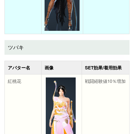
ツバキ
アバター名
画像
SET効果/着用効果
紅桃花
戦闘経験値10％増加