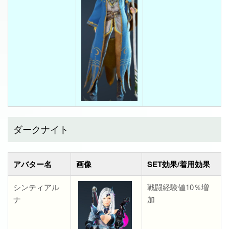
ダークナイト
アバター名
画像
SET効果/着用効果
シンティアル
戦闘経験値10％増
ナ
加