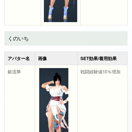
くのいち
アバター名
画像
SET効果/着用効果
銀流華
戦闘経験値10％増加