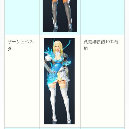
ザーシュベス
戦闘経験値10％増
タ
加