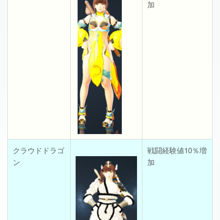
加
クラウドドラゴ
戦闘経験値10％増
ン
加