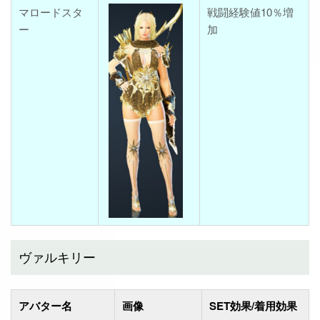
マロードスタ
戦闘経験値10％増
ー
加
ヴァルキリー
アバター名
画像
SET効果/着用効果