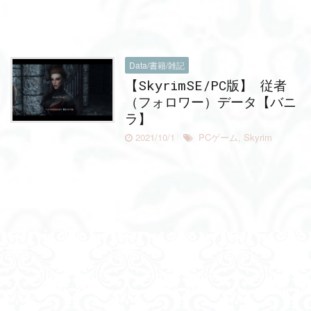
Data/書籍/雑記
【SkyrimSE/PC版】 従者
（フォロワー）データ【バニ
ラ】
2021/10/1
PCゲーム
,
Skyrim