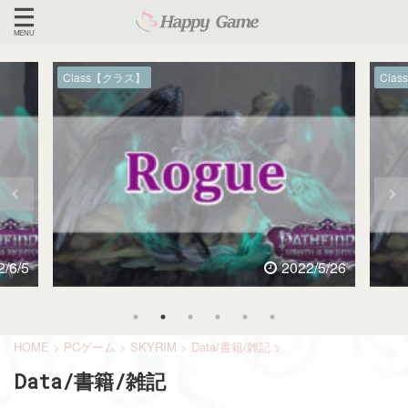
Class【クラス】
Cla
2/6/5
2022/5/26
HOME
>
PCゲーム
>
SKYRIM
>
Data/書籍/雑記
>
Data/書籍/雑記