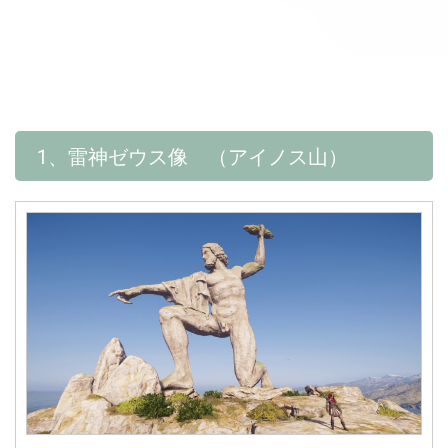
1、雷神ゼウス像 （アイノス山）