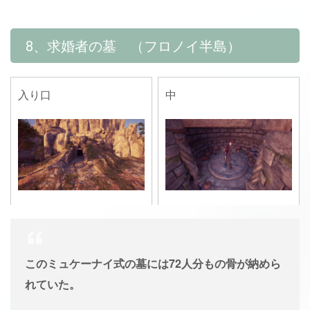
8、求婚者の墓 （フロノイ半島）
入り口
中
このミュケーナイ式の墓には72人分もの骨が納めら
れていた。