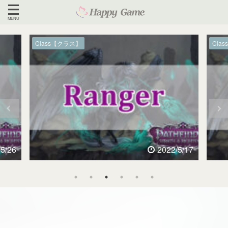
】
Class【クラス】
2022/5/17