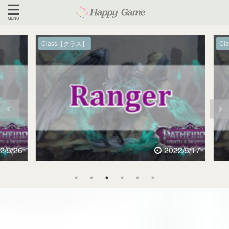
Class【クラス】
Cla
/5/26
2022/5/17