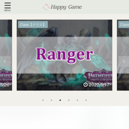
Class【クラス】
Cla
/5/26
2022/5/17