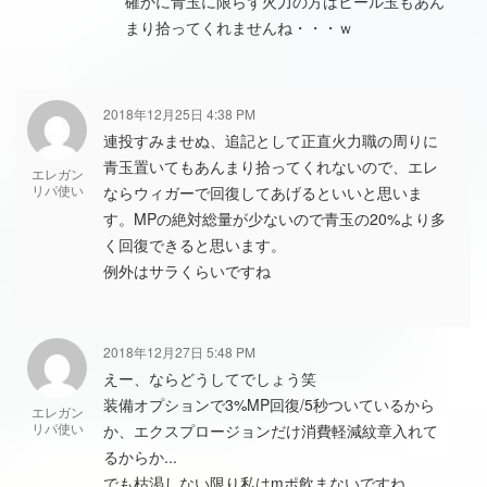
確かに青玉に限らず火力の方はヒール玉もあん
まり拾ってくれませんね・・・ｗ
2018年12月25日 4:38 PM
連投すみませぬ、追記として正直火力職の周りに
青玉置いてもあんまり拾ってくれないので、エレ
エレガン
リパ使い
ならウィガーで回復してあげるといいと思いま
す。MPの絶対総量が少ないので青玉の20%より多
く回復できると思います。
例外はサラくらいですね
2018年12月27日 5:48 PM
えー、ならどうしてでしょう笑
装備オプションで3%MP回復/5秒ついているから
エレガン
リパ使い
か、エクスプロージョンだけ消費軽減紋章入れて
るからか...
でも枯渇しない限り私はmポ飲まないですね