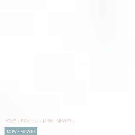
HOME
>
PCゲーム
>
MHW・MHW:IB
>
MHW・MHW:IB