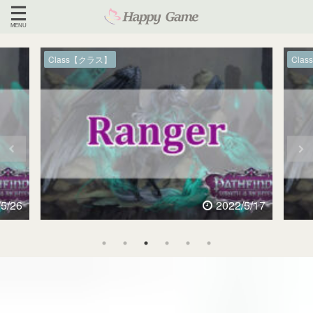
Class【クラス】
Cla
/5/26
2022/5/17