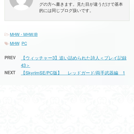
グの方へ書きます。見た目が違うだけで基本
的には同じブログ扱いです。
-
MHW・MHW:IB
-
MHW
,
PC
PREV
【ウィッチャー3】追い詰められた詩人＜プレイ記録
43＞
NEXT
【SkyrimSE/PC版】 レッドガード/両手武器編 1