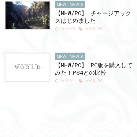
MHW・MHW:IB
【MHW/PC】 チャージアック
スはじめました
2019/6/5
MHW
,
PC
MHW・MHW:IB
【MHW/PC】 PC版を購入して
みた！PS4との比較
2019/6/1
MHW
,
PC