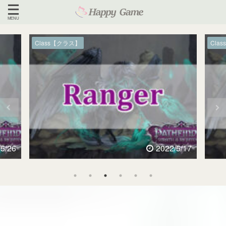
Class【クラス】
Cla
/5/26
2022/5/17