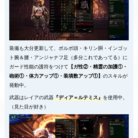
装備も大分更新して、ボルボ頭・キリン胴・インゴッ
ト腕＆腰・アンジャナフ足（多分これであってる）に
ガード性能の護符をつけて
【ガ性②・精霊の加護①・
砲術①・体力アップ①・装填数アップ①】
のスキルが
発動中。
武器はレイアの武器
『ディア＝ルテミス』
を使用中。
（見た目が好き）