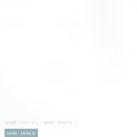
HOME
>
PCゲーム
>
MHW・MHW:IB
>
MHW・MHW:IB